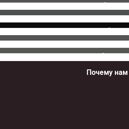
Сопрово
Защита
Защита 
Почему нам 