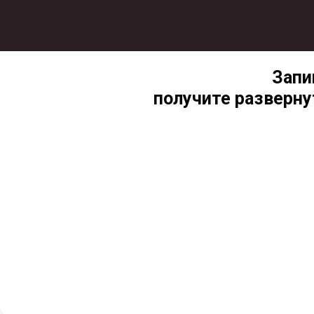
Запи
получите разверну