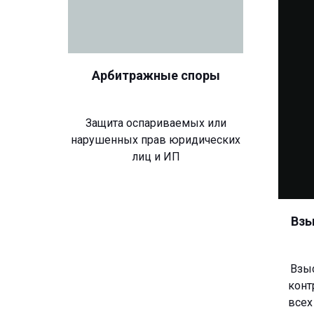
Арбитражные споры
Защита оспариваемых или
нарушенных прав юридических
лиц и ИП
Взы
Взы
конт
всех