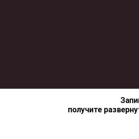
Запи
получите разверну