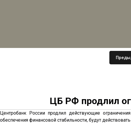
Преды
ЦБ РФ продлил ог
Центробанк России продлил действующие ограничени
обеспечения финансовой стабильности, будут действовать с